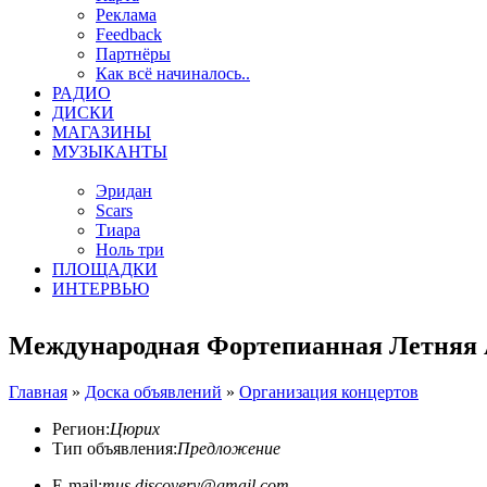
Реклама
Feedback
Партнёры
Как всё начиналось..
РАДИО
ДИСКИ
МАГАЗИНЫ
МУЗЫКАНТЫ
Эридан
Scars
Тиара
Ноль три
ПЛОЩАДКИ
ИНТЕРВЬЮ
Международная Фортепианная Летняя 
Главная
»
Доска объявлений
»
Организация концертов
Регион:
Цюрих
Тип объявления:
Предложение
E-mail:
mus.discovery@gmail.com