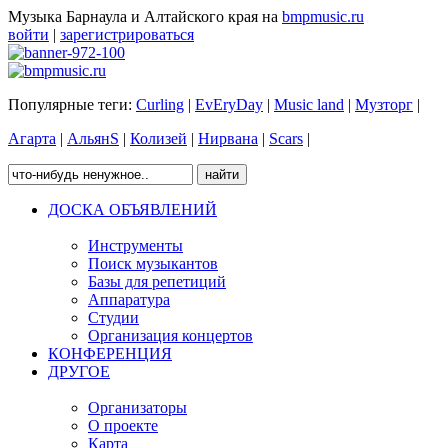
Музыка Барнаула и Алтайского края на
bmpmusic.ru
войти
|
зарегистрироваться
Популярные теги:
Curling
|
EvEryDay
|
Music land
|
Музторг
|
Агарта
|
АльянS
|
Колизей
|
Нирвана
|
Scars
|
ДОСКА ОБЪЯВЛЕНИЙ
Инструменты
Поиск музыкантов
Базы для репетиций
Аппаратура
Студии
Организация концертов
КОНФЕРЕНЦИЯ
ДРУГОЕ
Организаторы
О проекте
Карта