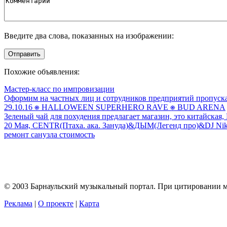
Введите два слова, показанных на изображении:
Отправить
Похожие объявления:
Мастер-класс по импровизации
Оформим на частных лиц и сотрудников предприятий пропуска в 
29.10.16 ⎈ HALLOWEEN SUPERHERO RAVE ⎈ BUD ARENA
Зеленый чай для похудения предлагает магазин, это китайская, М
20 Мая, CENTR(Птаха. ака. Зануда)&ДЫМ(Легенд про)&DJ Nik
ремонт санузла стоимость
© 2003 Барнаульский музыкальный портал. При цитировании ма
Реклама
|
О проекте
|
Карта