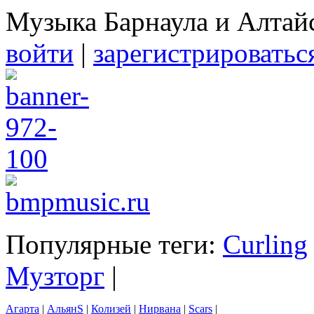
Музыка Барнаула и Алтай
войти
|
зарегистрироватьс
Популярные теги:
Curling
Музторг
|
Агарта
|
АльянS
|
Колизей
|
Нирвана
|
Scars
|