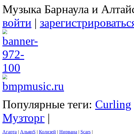
Музыка Барнаула и Алтай
войти
|
зарегистрироватьс
Популярные теги:
Curling
Музторг
|
Агарта
|
АльянS
|
Колизей
|
Нирвана
|
Scars
|