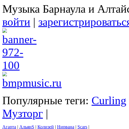
Музыка Барнаула и Алтай
войти
|
зарегистрироватьс
Популярные теги:
Curling
Музторг
|
Агарта
|
АльянS
|
Колизей
|
Нирвана
|
Scars
|