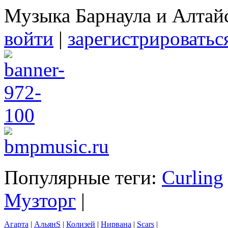
Музыка Барнаула и Алтай
войти
|
зарегистрироватьс
Популярные теги:
Curling
Музторг
|
Агарта
|
АльянS
|
Колизей
|
Нирвана
|
Scars
|