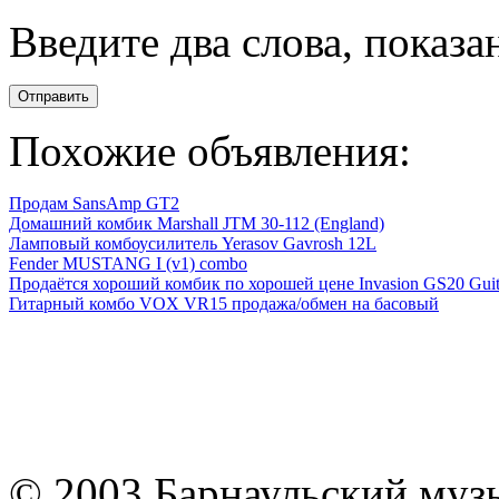
Введите два слова, показ
Отправить
Похожие объявления:
Продам SansAmp GT2
Домашний комбик Marshall JTM 30-112 (England)
Ламповый комбоусилитель Yerasov Gavrosh 12L
Fender MUSTANG I (v1) combo
Продаётся хороший комбик по хорошей цене Invasion GS20 Guita
Гитарный комбо VOX VR15 продажа/обмен на басовый
© 2003 Барнаульский муз