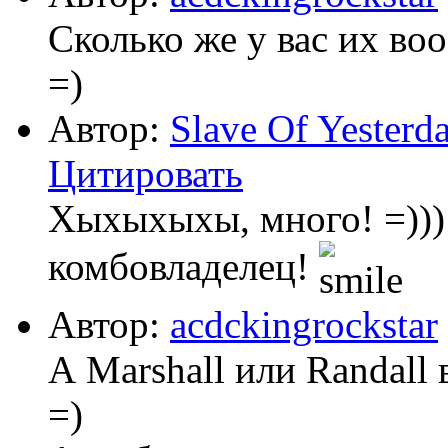
Сколько же у вас их во
=)
Автор:
Slave Of Yesterd
Цитировать
Хыхыхыхы, много! =)))
комбовладелец!
Автор:
acdckingrockstar
А Marshall или Randall 
=)