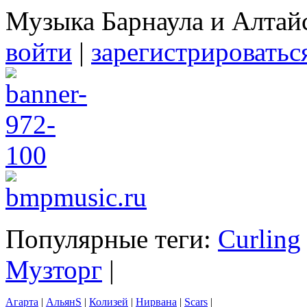
Музыка Барнаула и Алтай
войти
|
зарегистрироватьс
Популярные теги:
Curling
Музторг
|
Агарта
|
АльянS
|
Колизей
|
Нирвана
|
Scars
|