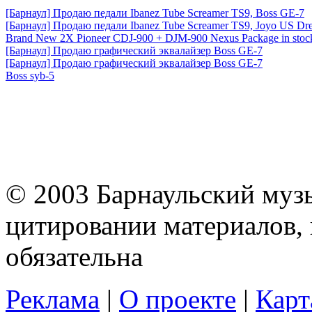
[Барнаул] Продаю педали Ibanez Tube Screamer TS9, Boss GE-7
[Барнаул] Продаю педали Ibanez Tube Screamer TS9, Joyo US Drea
Brand New 2X Pioneer CDJ-900 + DJM-900 Nexus Package in stock 
[Барнаул] Продаю графический эквалайзер Boss GE-7
[Барнаул] Продаю графический эквалайзер Boss GE-7
Boss syb-5
© 2003 Барнаульский муз
цитировании материалов, 
обязательна
Реклама
|
О проекте
|
Карт