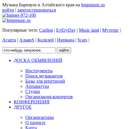
Музыка Барнаула и Алтайского края на
bmpmusic.ru
войти
|
зарегистрироваться
Популярные теги:
Curling
|
EvEryDay
|
Music land
|
Музторг
|
Агарта
|
АльянS
|
Колизей
|
Нирвана
|
Scars
|
ДОСКА ОБЪЯВЛЕНИЙ
Инструменты
Поиск музыкантов
Базы для репетиций
Аппаратура
Студии
Организация концертов
КОНФЕРЕНЦИЯ
ДРУГОЕ
Организаторы
О проекте
Карта