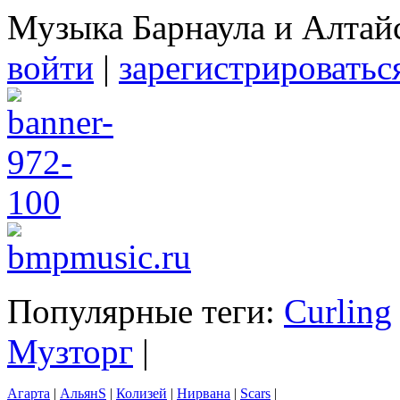
Музыка Барнаула и Алтай
войти
|
зарегистрироватьс
Популярные теги:
Curling
Музторг
|
Агарта
|
АльянS
|
Колизей
|
Нирвана
|
Scars
|