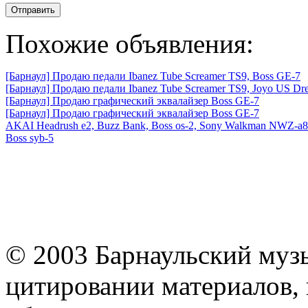
Отправить
Похожие объявления:
[Барнаул] Продаю педали Ibanez Tube Screamer TS9, Boss GE-7
[Барнаул] Продаю педали Ibanez Tube Screamer TS9, Joyo US Drea
[Барнаул] Продаю графический эквалайзер Boss GE-7
[Барнаул] Продаю графический эквалайзер Boss GE-7
AKAI Headrush e2, Buzz Bank, Boss os-2, Sony Walkman NWZ-a
Boss syb-5
© 2003 Барнаульский муз
цитировании материалов, 