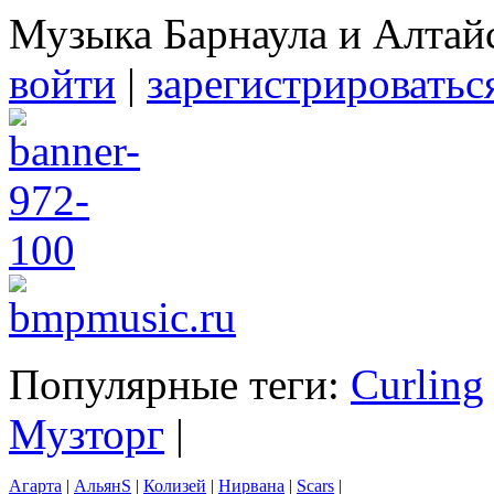
Музыка Барнаула и Алтай
войти
|
зарегистрироватьс
Популярные теги:
Curling
Музторг
|
Агарта
|
АльянS
|
Колизей
|
Нирвана
|
Scars
|