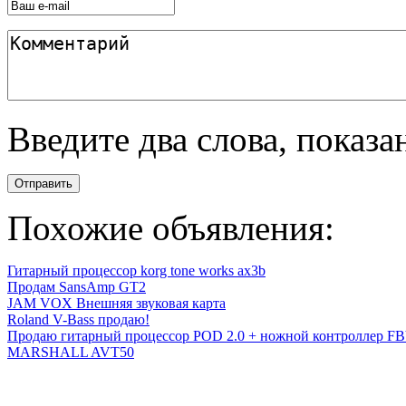
Введите два слова, показ
Отправить
Похожие объявления:
Гитарный процессор korg tone works ax3b
Продам SansAmp GT2
JAM VOX Внешняя звуковая карта
Roland V-Bass продаю!
Продаю гитарный процессор POD 2.0 + ножной контроллер F
MARSHALL AVT50