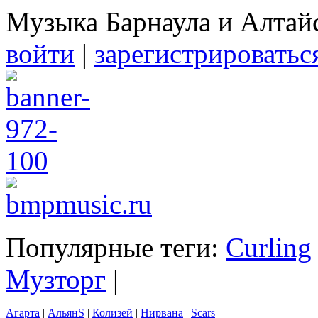
Музыка Барнаула и Алтай
войти
|
зарегистрироватьс
Популярные теги:
Curling
Музторг
|
Агарта
|
АльянS
|
Колизей
|
Нирвана
|
Scars
|