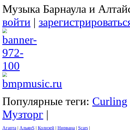
Музыка Барнаула и Алтай
войти
|
зарегистрироватьс
Популярные теги:
Curling
Музторг
|
Агарта
|
АльянS
|
Колизей
|
Нирвана
|
Scars
|