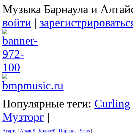
Музыка Барнаула и Алтай
войти
|
зарегистрироватьс
Популярные теги:
Curling
Музторг
|
Агарта
|
АльянS
|
Колизей
|
Нирвана
|
Scars
|