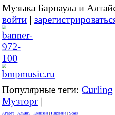
Музыка Барнаула и Алтай
войти
|
зарегистрироватьс
Популярные теги:
Curling
Музторг
|
Агарта
|
АльянS
|
Колизей
|
Нирвана
|
Scars
|