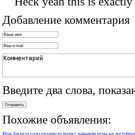
Heck yeah this is exactly
Добавление комментария
Введите два слова, показ
Отправить
Похожие объявления:
Ищу Басиста,соло-гитариста,ритм,с навыком игры на достойном