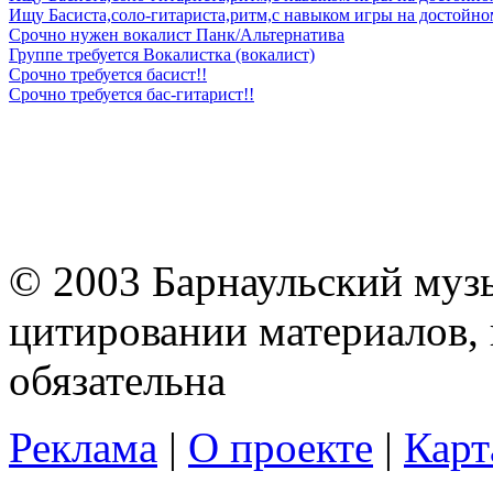
Ищу Басиста,соло-гитариста,ритм,с навыком игры на достойном
Срочно нужен вокалист Панк/Альтернатива
Группе требуется Вокалистка (вокалист)
Срочно требуется басист!!
Срочно требуется бас-гитарист!!
© 2003 Барнаульский муз
цитировании материалов, 
обязательна
Реклама
|
О проекте
|
Карт