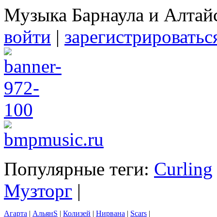
Музыка Барнаула и Алтай
войти
|
зарегистрироватьс
Популярные теги:
Curling
Музторг
|
Агарта
|
АльянS
|
Колизей
|
Нирвана
|
Scars
|