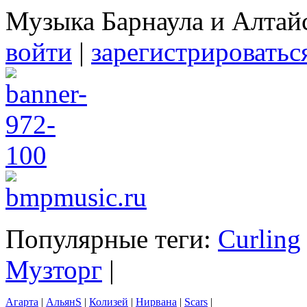
Музыка Барнаула и Алтай
войти
|
зарегистрироватьс
Популярные теги:
Curling
Музторг
|
Агарта
|
АльянS
|
Колизей
|
Нирвана
|
Scars
|