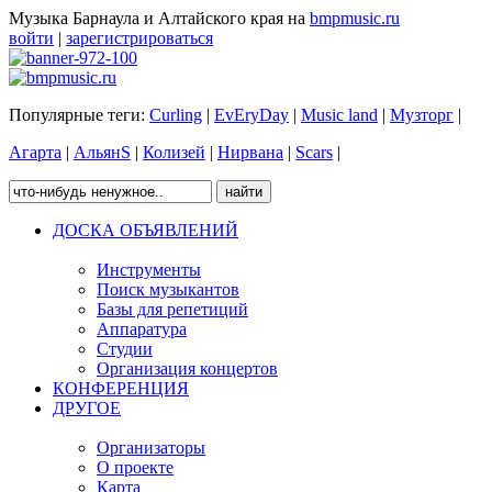
Музыка Барнаула и Алтайского края на
bmpmusic.ru
войти
|
зарегистрироваться
Популярные теги:
Curling
|
EvEryDay
|
Music land
|
Музторг
|
Агарта
|
АльянS
|
Колизей
|
Нирвана
|
Scars
|
ДОСКА ОБЪЯВЛЕНИЙ
Инструменты
Поиск музыкантов
Базы для репетиций
Аппаратура
Студии
Организация концертов
КОНФЕРЕНЦИЯ
ДРУГОЕ
Организаторы
О проекте
Карта