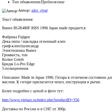
Тип объявления:
Предложение
Автор:
alex_vivat
Текст объявления:
Ibanez RGR480F RBS 1996 Japan made продается
Фабрика Fujigen
Дека-липа / накладка огненный клен
гриф-клен/палисандр
Электноника Ibanez
Громкость, тон
Колки Gotoh
Бридж Lo-Pro Edge
5-позиционник
Описание: Made in Japan 1996. Гитара в отличном состоянии дл
маслом. К гитаре прилагается чехол, инструкция и рычаг.
Более подробно с ценой и фото тут:
http://www.vipjazz.ru/index.php?productID=356
Доставка по России и в СНГ от 300р.