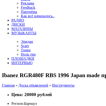
Реклама
Feedback
Партнёры
Как всё начиналось..
РАДИО
ДИСКИ
МАГАЗИНЫ
МУЗЫКАНТЫ
Эридан
Scars
Тиара
Ноль три
ПЛОЩАДКИ
ИНТЕРВЬЮ
Ibanez RGR480F RBS 1996 Japan made п
Главная
»
Доска объявлений
»
Инструменты
Цена: 20000 рублей
Регион:
Барнаул