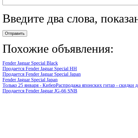
Введите два слова, показ
Отправить
Похожие объявления:
Fender Jaguar Special Black
Продается Fender Jaguar Special HH
Продается Fender Jaguar Special Japan
Fender Jaguar Special Japan
Только 25 января - КиберРаспродажа японских гитар - скидки д
Продается Fender Jaguar JG-66 SNB