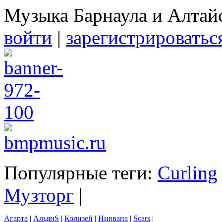
Музыка Барнаула и Алтай
войти
|
зарегистрироватьс
Популярные теги:
Curling
Музторг
|
Агарта
|
АльянS
|
Колизей
|
Нирвана
|
Scars
|