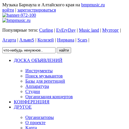
Музыка Барнаула и Алтайского края на
bmpmusic.ru
войти
|
зарегистрироваться
Популярные теги:
Curling
|
EvEryDay
|
Music land
|
Музторг
|
Агарта
|
АльянS
|
Колизей
|
Нирвана
|
Scars
|
ДОСКА ОБЪЯВЛЕНИЙ
Инструменты
Поиск музыкантов
Базы для репетиций
Аппаратура
Студии
Организация концертов
КОНФЕРЕНЦИЯ
ДРУГОЕ
Организаторы
О проекте
Карта