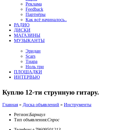
Реклама
Feedback
Партнёры
Как всё начиналось..
РАДИО
ДИСКИ
МАГАЗИНЫ
МУЗЫКАНТЫ
Эридан
Scars
Тиара
Ноль три
ПЛОЩАДКИ
ИНТЕРВЬЮ
Куплю 12-ти струнную гитару.
Главная
»
Доска объявлений
»
Инструменты
Регион:
Барнаул
Тип объявления:
Спрос
Телефон:
+79609501213