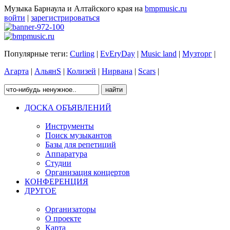
Музыка Барнаула и Алтайского края на
bmpmusic.ru
войти
|
зарегистрироваться
Популярные теги:
Curling
|
EvEryDay
|
Music land
|
Музторг
|
Агарта
|
АльянS
|
Колизей
|
Нирвана
|
Scars
|
ДОСКА ОБЪЯВЛЕНИЙ
Инструменты
Поиск музыкантов
Базы для репетиций
Аппаратура
Студии
Организация концертов
КОНФЕРЕНЦИЯ
ДРУГОЕ
Организаторы
О проекте
Карта