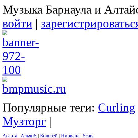
Музыка Барнаула и Алтай
войти
|
зарегистрироватьс
Популярные теги:
Curling
Музторг
|
Агарта
|
АльянS
|
Колизей
|
Нирвана
|
Scars
|