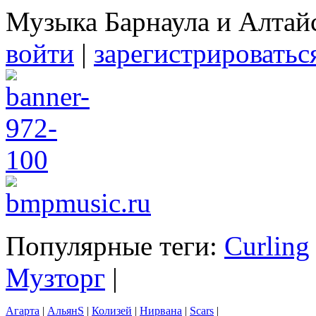
Музыка Барнаула и Алтай
войти
|
зарегистрироватьс
Популярные теги:
Curling
Музторг
|
Агарта
|
АльянS
|
Колизей
|
Нирвана
|
Scars
|