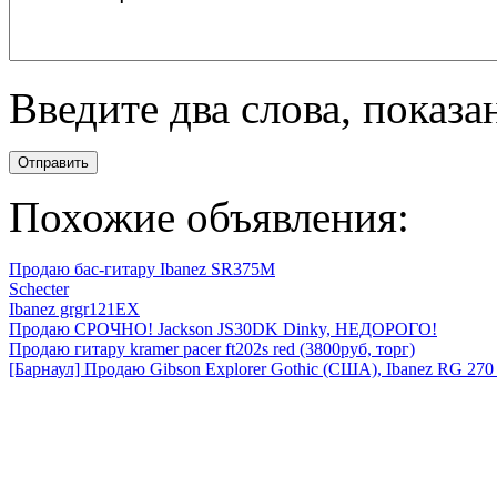
Введите два слова, показ
Отправить
Похожие объявления:
Продаю бас-гитару Ibanez SR375M
Schecter
Ibanez grgr121EX
Продаю СРОЧНО! Jackson JS30DK Dinky, НЕДОРОГО!
Продаю гитару kramer pacer ft202s red (3800руб, торг)
[Барнаул] Продаю Gibson Explorer Gothic (США), Ibanez RG 270 