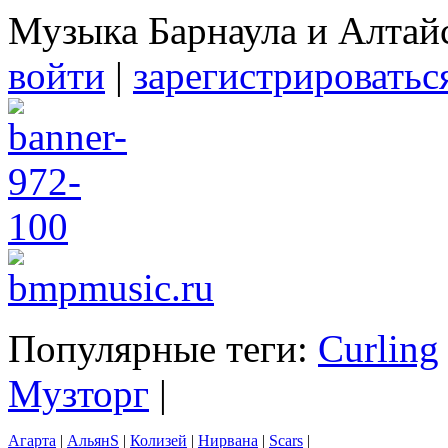
Музыка Барнаула и Алтай
войти
|
зарегистрироватьс
Популярные теги:
Curling
Музторг
|
Агарта
|
АльянS
|
Колизей
|
Нирвана
|
Scars
|