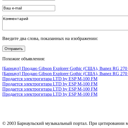
Введите два слова, показанных на изображении:
Отправить
Похожие объявления:
[Барнаул] Продаю Gibson Explorer Gothic (США), Ibanez RG 270 
[Барнаул] Продаю Gibson Explorer Gothic (США), Ibanez RG 270 
Продается электрогитара LTD by ESP M-100 FM
Продается электрогитара LTD by ESP M-100 FM
Продается электрогитара LTD by ESP M-100 FM
Продается электрогитара LTD by ESP M-100 FM
© 2003 Барнаульский музыкальный портал. При цитировании ма