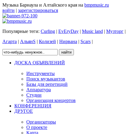
Музыка Барнаула и Алтайского края на
bmpmusic.ru
войти
|
зарегистрироваться
Популярные теги:
Curling
|
EvEryDay
|
Music land
|
Музторг
|
Агарта
|
АльянS
|
Колизей
|
Нирвана
|
Scars
|
ДОСКА ОБЪЯВЛЕНИЙ
Инструменты
Поиск музыкантов
Базы для репетиций
Аппаратура
Студии
Организация концертов
КОНФЕРЕНЦИЯ
ДРУГОЕ
Организаторы
О проекте
Карта