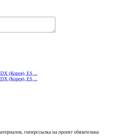
DX (Корея), ES ...
DX (Корея), ES ...
териалов, гиперссылка на проект обязательна