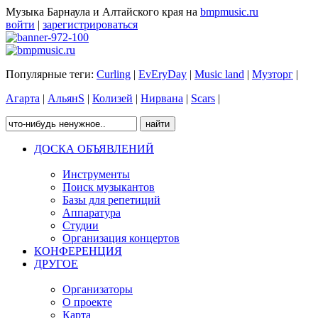
Музыка Барнаула и Алтайского края на
bmpmusic.ru
войти
|
зарегистрироваться
Популярные теги:
Curling
|
EvEryDay
|
Music land
|
Музторг
|
Агарта
|
АльянS
|
Колизей
|
Нирвана
|
Scars
|
ДОСКА ОБЪЯВЛЕНИЙ
Инструменты
Поиск музыкантов
Базы для репетиций
Аппаратура
Студии
Организация концертов
КОНФЕРЕНЦИЯ
ДРУГОЕ
Организаторы
О проекте
Карта