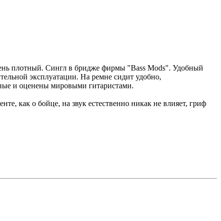
очень плотный. Сингл в бридже фирмы "Bass Mods". Удобный
ительной эксплуатации. На ремне сидит удобно,
ачные и оценены мировыми гитаристами.
нте, как о бойце, на звук естественно никак не влияет, гриф