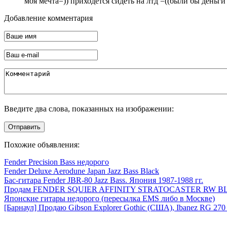
моя мечта=)) приходется сидеть на лтд =((были бы деньги
Добавление комментария
Введите два слова, показанных на изображении:
Отправить
Похожие объявления:
Fender Precision Bass недорого
Fender Deluxe Aerodune Japan Jazz Bass Black
Бас-гитара Fender JBR-80 Jazz Bass. Япония 1987-1988 гг.
Продам FENDER SQUIER AFFINITY STRATOCASTER RW 
Японские гитары недорого (пересылка EMS либо в Москве)
[Барнаул] Продаю Gibson Explorer Gothic (США), Ibanez RG 270 