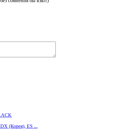
 без сомнения бы взял!)
BLACK
DX (Корея), ES ...