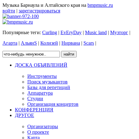
Музыка Барнаула и Алтайского края на
bmpmusic.ru
войти
|
зарегистрироваться
Популярные теги:
Curling
|
EvEryDay
|
Music land
|
Музторг
|
Агарта
|
АльянS
|
Колизей
|
Нирвана
|
Scars
|
ДОСКА ОБЪЯВЛЕНИЙ
Инструменты
Поиск музыкантов
Базы для репетиций
Аппаратура
Студии
Организация концертов
КОНФЕРЕНЦИЯ
ДРУГОЕ
Организаторы
О проекте
Карта