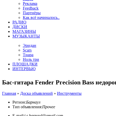
Реклама
Feedback
Партнёры
Как всё начиналось..
РАДИО
ДИСКИ
МАГАЗИНЫ
МУЗЫКАНТЫ
Эридан
Scars
Тиара
Ноль три
ПЛОЩАДКИ
ИНТЕРВЬЮ
Бас-гитара Fender Precision Bass недоро
Главная
»
Доска объявлений
»
Инструменты
Регион:
Барнаул
Тип объявления:
Прочее
E-mail:
j.s.barnaul@gmail.com