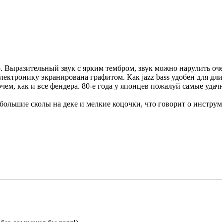
ер. Выразительный звук с ярким тембром, звук можно нарулить 
ектронику экранирована графитом. Как jazz bass удобен для дл
чем, как и все фендера. 80-е года у японцев пожалуй самые уд
ебольшие сколы на деке и мелкие коцочки, что говорит о инструме