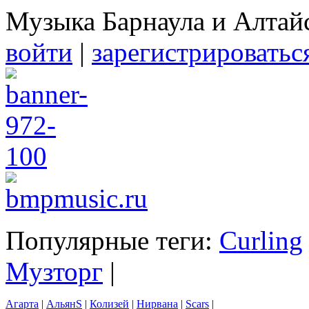
Музыка Барнаула и Алтай
войти
|
зарегистрироватьс
Популярные теги:
Curling
Музторг
|
Агарта
|
АльянS
|
Колизей
|
Нирвана
|
Scars
|