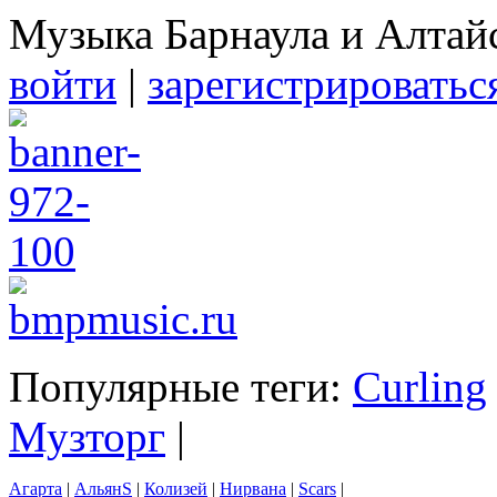
Музыка Барнаула и Алтай
войти
|
зарегистрироватьс
Популярные теги:
Curling
Музторг
|
Агарта
|
АльянS
|
Колизей
|
Нирвана
|
Scars
|