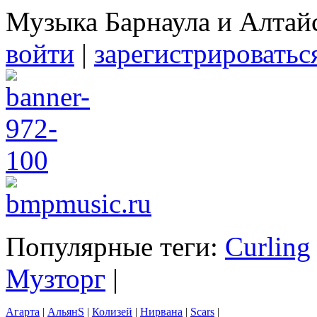
Музыка Барнаула и Алтай
войти
|
зарегистрироватьс
Популярные теги:
Curling
Музторг
|
Агарта
|
АльянS
|
Колизей
|
Нирвана
|
Scars
|