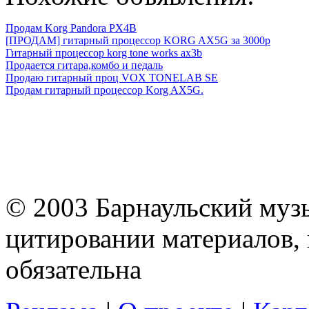
Продам Korg Pandora PX4B
[ПРОДАМ] гитарный процессор KORG AX5G за 3000р
Гитарный процессор korg tone works ax3b
Продается гитара,комбо и педаль
Продаю гитарный проц VOX TONELAB SE
Продам гитарный процессор Korg AX5G.
© 2003 Барнаульский муз
цитировании материалов, 
обязательна