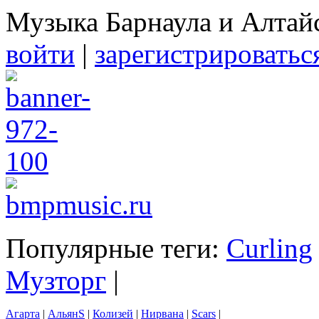
Музыка Барнаула и Алтай
войти
|
зарегистрироватьс
Популярные теги:
Curling
Музторг
|
Агарта
|
АльянS
|
Колизей
|
Нирвана
|
Scars
|