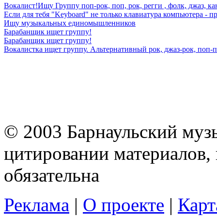
Вокалист!Ищу Группу поп-рок, поп, рок, регги , фолк, джаз, кан
Если для тебя "Keyboard" не только клавиатура компьютера - пр
Ищу музыкальных единомышленников
Барабанщик ищет группу!
Барабанщик ищет группу!
Вокалистка ищет группу. Альтернативный рок, джаз-рок, поп-п
© 2003 Барнаульский муз
цитировании материалов, 
обязательна
Реклама
|
О проекте
|
Карт