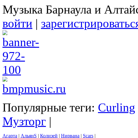
Музыка Барнаула и Алтай
войти
|
зарегистрироватьс
Популярные теги:
Curling
Музторг
|
Агарта
|
АльянS
|
Колизей
|
Нирвана
|
Scars
|