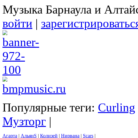
Музыка Барнаула и Алтай
войти
|
зарегистрироватьс
Популярные теги:
Curling
Музторг
|
Агарта
|
АльянS
|
Колизей
|
Нирвана
|
Scars
|