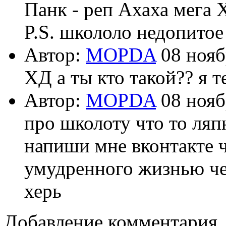
Панк - реп Ахаха мег
P.S. школоло недопитое
Автор:
MOPDA
08 нояб
ХД а ты кто такой?? я 
Автор:
MOPDA
08 нояб
про школоту что то ляп
напиши мне вконтакте 
умудренного жизнью че
херь
Добавление комментария