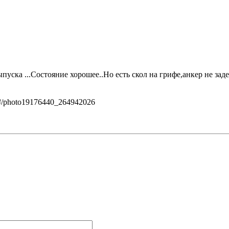
ска ...Состояние хорошее..Но есть скол на грифе,анкер не задет
/#/photo19176440_264942026