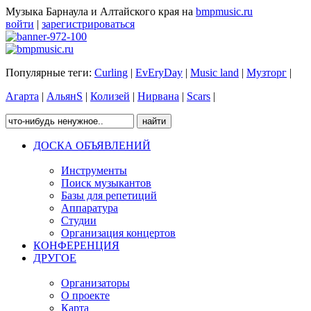
Музыка Барнаула и Алтайского края на
bmpmusic.ru
войти
|
зарегистрироваться
Популярные теги:
Curling
|
EvEryDay
|
Music land
|
Музторг
|
Агарта
|
АльянS
|
Колизей
|
Нирвана
|
Scars
|
ДОСКА ОБЪЯВЛЕНИЙ
Инструменты
Поиск музыкантов
Базы для репетиций
Аппаратура
Студии
Организация концертов
КОНФЕРЕНЦИЯ
ДРУГОЕ
Организаторы
О проекте
Карта