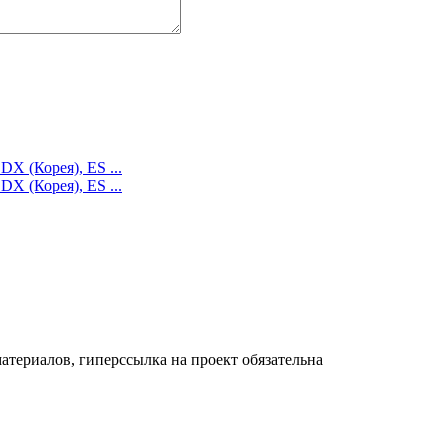
DX (Корея), ES ...
DX (Корея), ES ...
териалов, гиперссылка на проект обязательна