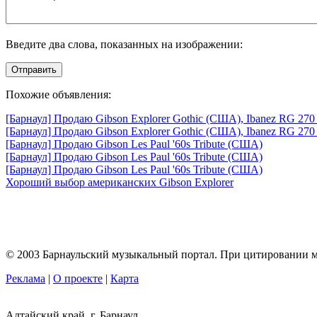
Введите два слова, показанных на изображении:
Отправить
Похожие объявления:
[Барнаул] Продаю Gibson Explorer Gothic (США), Ibanez RG 270 
[Барнаул] Продаю Gibson Explorer Gothic (США), Ibanez RG 270 
[Барнаул] Продаю Gibson Les Paul '60s Tribute (США)
[Барнаул] Продаю Gibson Les Paul '60s Tribute (США)
[Барнаул] Продаю Gibson Les Paul '60s Tribute (США)
Хороший выбор американских Gibson Explorer
© 2003 Барнаульский музыкальный портал. При цитировании ма
Реклама
|
О проекте
|
Карта
Алтайский край, г. Барнаул